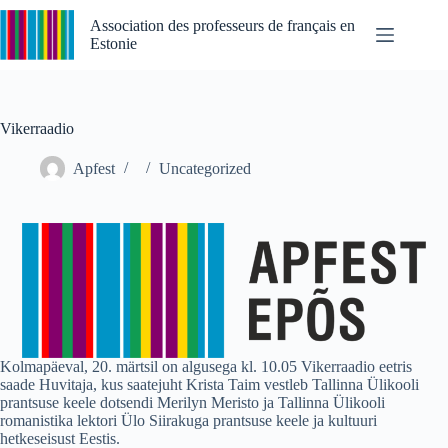
Passer
au
Association des professeurs de français en
contenu
Estonie
Vikerraadio
Apfest
Uncategorized
Kolmapäeval, 20. märtsil on algusega kl. 10.05 Vikerraadio eetris
saade Huvitaja, kus saatejuht Krista Taim vestleb Tallinna Ülikooli
prantsuse keele dotsendi Merilyn Meristo ja Tallinna Ülikooli
romanistika lektori Ülo Siirakuga prantsuse keele ja kultuuri
hetkeseisust Eestis.