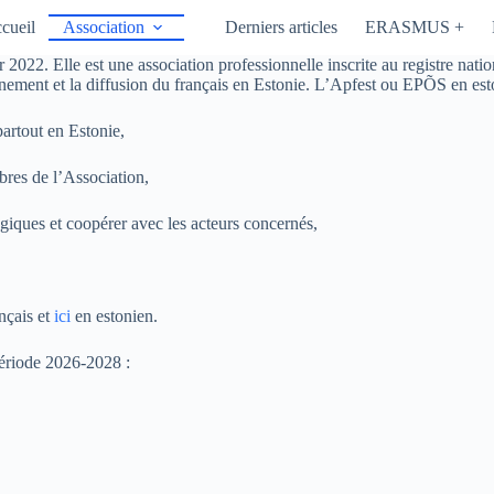
cueil
Association
Derniers articles
ERASMUS +
r 2022. Elle est une association professionnelle inscrite au registre nati
ignement et la diffusion du français en Estonie. L’Apfest ou EPÕS en est
artout en Estonie,
bres de l’Association,
égiques et coopérer avec les acteurs concernés,
nçais et
ici
en estonien.
ériode 2026-2028 :