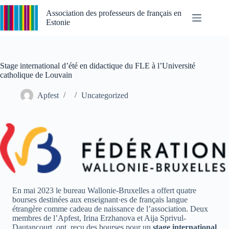
Passer
au
Association des professeurs de français en
contenu
Estonie
Stage international d’été en didactique du FLE à l’Université
catholique de Louvain
Apfest
Uncategorized
En mai 2023 le bureau Wallonie-Bruxelles a offert quatre
bourses destinées aux enseignant·es de français langue
étrangère comme cadeau de naissance de l’association. Deux
membres de l’Apfest, Irina Erzhanova et Aija Sprivul-
Dautancourt ont reçu des bourses pour un
stage international