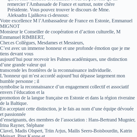
remercier l’Ambassade de France et surtout, notre chère
Présidente. Vous pouvez trouver le discours de Mme.
Aleksadra Ljalikova ci-dessous:
Votre excellence M l’Ambassadeur de France en Estonie, Emmanuel
MIGNOT
Monsieur le Conseiller de coopération et d’action culturelle, M
Emmanuel RIMBERT,
Cher.es Collègues, Mesdames et Messieurs,
C’est avec un immense honneur et une profonde émotion que je me
tiens devant vous
aujourd’hui pour recevoir les Palmes académiques, une distinction
d’une grande valeur qui
transcende les frontières de la reconnaissance individuelle.
L’honneur qui m’est accordé aujourd’hui dépasse largement mon
humble personne ; il
symbolise la reconnaissance d’un engagement collectif et associatif
envers l’éducation et la
promotion de la langue française en Estonie et dans la région riveraine
de la Baltique.
En acceptant cette distinction, je le fais au nom d’une équipe dévouée
et passionnée
d’enseignants, des membres de l’association : Hans-Bertrand Mugnier,
Irina Rayner, Stéphane
Clavel, Madis Olspert, Triin Arjus, Mailis Seero-Boisbourdin, Katrin
Meinart, Piret Kanne et