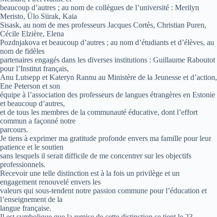
beaucoup d’autres ; au nom de collègues de l’université : Merilyn
Meristo, Ülo Siirak, Kaia
Sisask, au nom de mes professeurs Jacques Cortès, Christian Puren,
Cécile Elzière, Elena
Pozdnjakova et beaucoup d’autres ; au nom d’étudiants et d’élèves, au
nom de fidèles
partenaires engagés dans les diverses institutions : Guillaume Raboutot
pour l’Institut français,
Anu Lutsepp et Kateryn Rannu au Ministère de la Jeunesse et d’action,
Ene Peterson et son
équipe à l’association des professeurs de langues étrangères en Estonie
et beaucoup d’autres,
et de tous les membres de la communauté éducative, dont l’effort
commun a façonné notre
parcours.
Je tiens à exprimer ma gratitude profonde envers ma famille pour leur
patience et le soutien
sans lesquels il serait difficile de me concentrer sur les objectifs
professionnels.
Recevoir une telle distinction est à la fois un privilège et un
engagement renouvelé envers les
valeurs qui sous-tendent notre passion commune pour l’éducation et
l’enseignement de la
langue française.
Il est symbolique que la remise de cette distinction se tient le 23