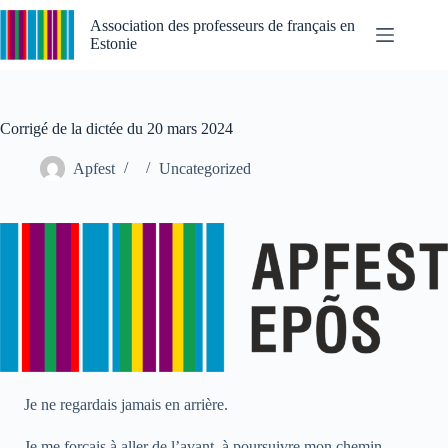
Passer
au
Association des professeurs de français en
contenu
Estonie
Corrigé de la dictée du 20 mars 2024
Apfest
Uncategorized
Je ne regardais jamais en arrière.
Je me forçais à aller de l’avant, à poursuivre mon chemin