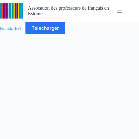
Skip
to
Assocation des professeurs de français en
content
Estonie
Télécharger
Pohikiri-EST